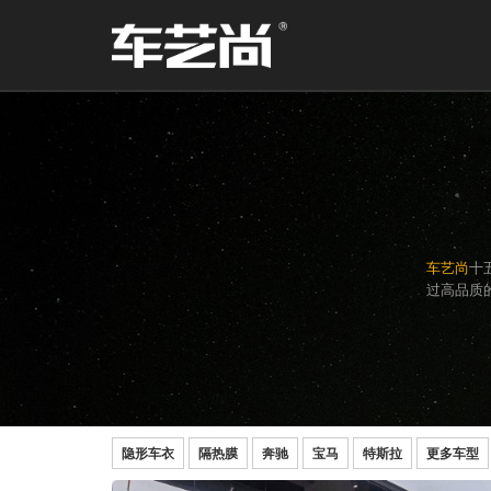
车艺尚
十
过高品质的
隐形车衣
隔热膜
奔驰
宝马
特斯拉
更多车型