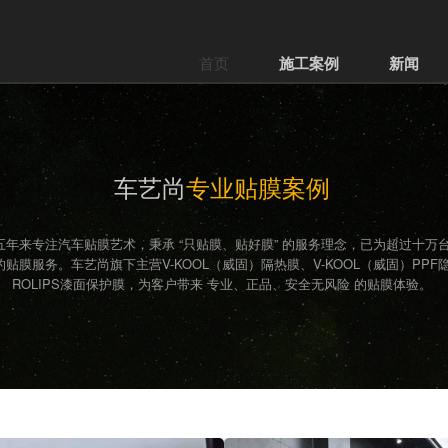
首页
施工案例
新闻
车艺尚
专业贴膜案例
五年来专注汽车贴膜艺术，秉承 “只贴膜、贴好膜” 的服务理念，已为超过十万
贴膜服务。车艺尚旗下主营V-KOOL（威固）隔热膜、V-KOOL（威固）PPF
ROLIPS漆面保护膜，为客户带来 专业、正品、安全无风险 的贴膜体验。