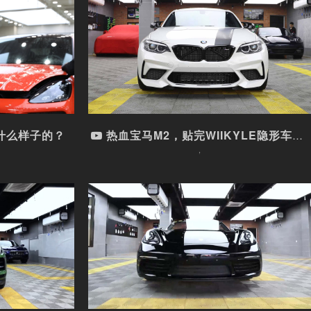
子的？...
热血宝马M2，贴完WIIKYLE...
车型： ,
观看视频
什么样子的？
热血宝马M2，贴完WIIKYLE隐形车衣，有操控...
,
YL...
WIIKYLE隐形车衣靠谱吗？保...
N
车型： ,
漆面保护膜品牌
观看视频