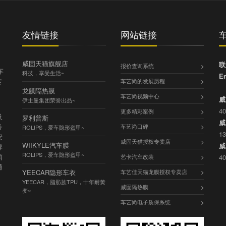
友情链接
网站链接
威固天猫旗舰店
联
报价查询系统
车
科技，享受生活~
Em
专
车艺尚的发展历程
龙膜隔热膜
车艺尚视频中心
威
伊士曼集团荣誉出品~
40
更多精彩案例
及
罗利普斯
威
务
车艺尚口碑
ROLIPS，爱车隐形盔甲~
13
安
威固天猫授权专卖店
WIIKYLE汽车膜
威
牌
ROLIPS，爱车隐形盔甲~
销
艺卡汽车改装
40
通
YEECAR隐形车衣
车艺佳天猫龙膜授权专卖店
，
YEECAR，脂肪族TPU，十年耐黄
威固隔热膜
变~
车艺尚电子质保系统