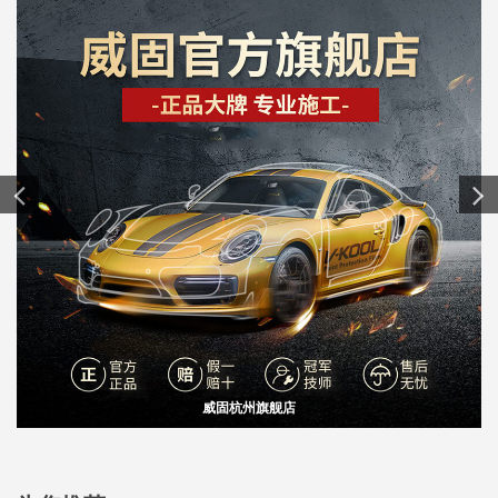
威固杭州旗舰店