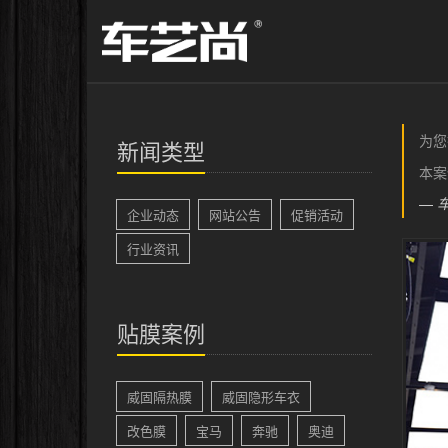
为您
新闻类型
本案
企业动态
网站公告
促销活动
行业资讯
贴膜案例
威固隔热膜
威固隐形车衣
改色膜
宝马
奔驰
奥迪