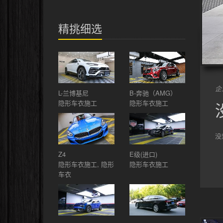
精挑细选
企
L-兰博基尼
B-奔驰（AMG）
隐形车衣施工
隐形车衣施工
没
Z4
E级(进口)
隐形车衣施工, 隐形
隐形车衣施工
车衣