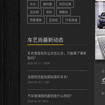
大众
保时捷
玛莎拉蒂
法拉利
宾利
特斯拉
劳斯莱斯
迈凯伦
汽车改装
车艺尚最新动态
车衣里面有灰尘点怎么办，只能撕了重新
贴吗？
2022-05-17 / 15508
企
没想到还能局部贴隐形车衣！
2022-04-19 / 11981
车
汽车玻璃隔热膜到底什么样好？
2022-04-18 / 8012